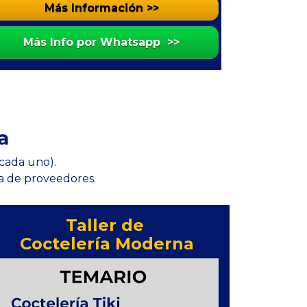
Más Información >>
Más Info por Whatsapp >>
a
 cada uno).
ta de proveedores.
Taller de 
Coctelería Moderna