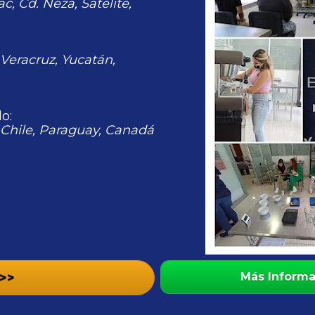
, Cd. Neza, Satélite, 
 Veracruz, Yucatán, 
o: 
Chile, Paraguay, Canadá 
 >>
Más Inform