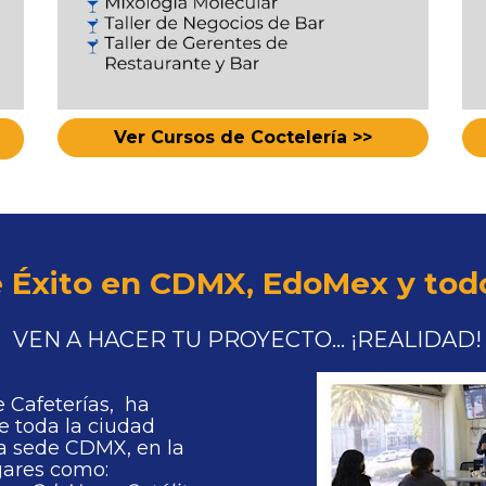
Ver Cursos de Coctelería >>
 Éxito en CDMX, EdoMex y todo 
VEN A HACER TU PROYECTO... ¡REALIDAD!
afeterías,  ha 
e toda la ciudad 
a sede CDMX, en la 
gares como: 