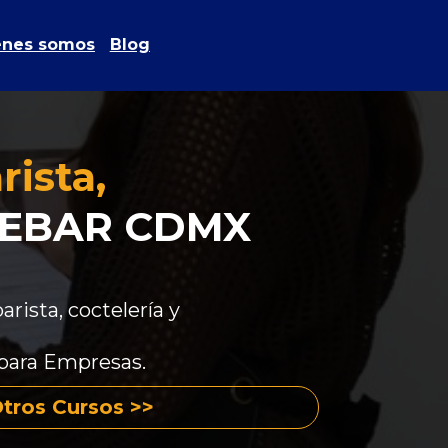
énes somos
Blog
ista, 
MCEBAR CDMX
rista, coctelería y 
para Empresas. 
Otros Cursos >>