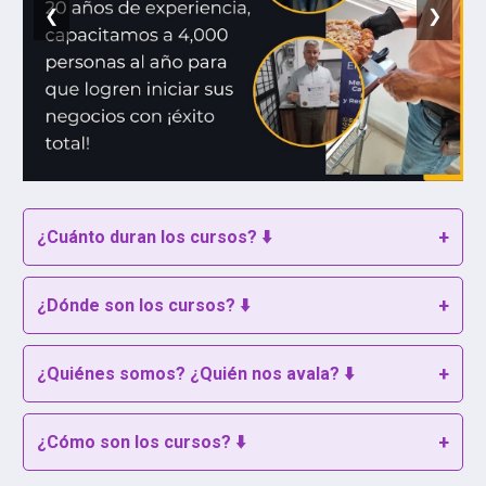
❮
❯
¿Cuánto duran los cursos? ⬇️
¿Dónde son los cursos? ⬇️
¿Quiénes somos? ¿Quién nos avala? ⬇️
¿Cómo son los cursos? ⬇️