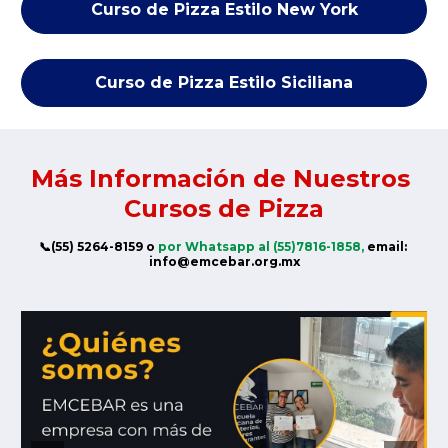
Curso de Pizza Estilo New York
Curso de Pizza Estilo Siciliana
Más Información de Nuestros 
Cursos de Pizza
📞(55) 5264-8159 o
por Whatsapp al (55)7816-1858,
email: 
info@emcebar.org.mx