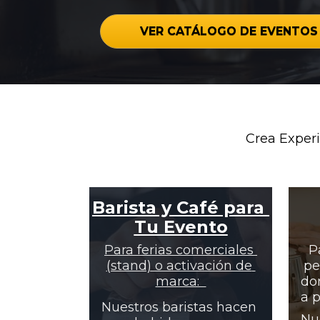
VER CATÁLOGO DE EVENTOS 
Crea Exper
Barista y Café para 
Tu Evento
Para ferias comerciales 
P
(stand) o activación de 
pe
marca:  
do
a 
Nuestros baristas hacen 
Nu