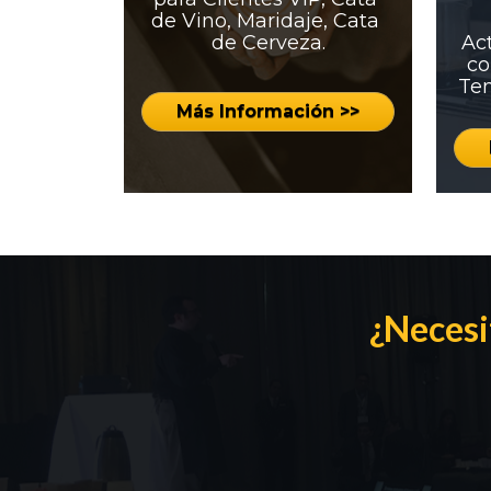
de Vino, Maridaje, Cata 
de Cerveza.
Act
co
Tem
Más Información >>
¿Necesi