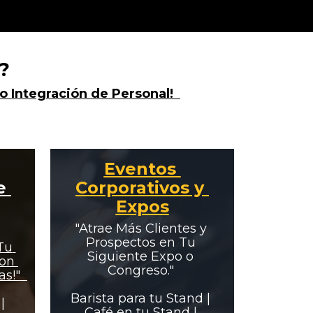
?
o Integración de Personal!  
Eventos 
 
Corporativos y 
Expos
"Atrae Más Clientes y 
Prospectos en Tu 
Tu 
Siguiente Expo o 
on 
Congreso." 

Actividades Recreativas!"  
Barista para tu Stand | 
 
Café en tu Stand | 