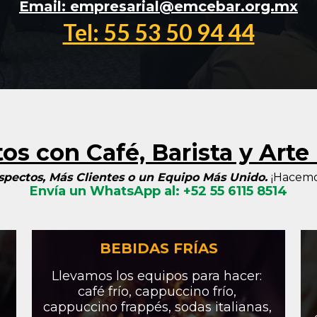
Email: 
empresarial@emcebar.org.mx
Tel: 55 53 50 94 44
os con Café, Barista y Arte 
pectos, Más Clientes o un Equipo Más Unido. 
¡Hacemo
Envía un WhatsApp al: +52 55 6115 8514
BEBIDAS FRÍAS
Llevamos los equipos para hacer: 
café frío, cappuccino frío, 
cappuccino frappés, sodas italianas, 