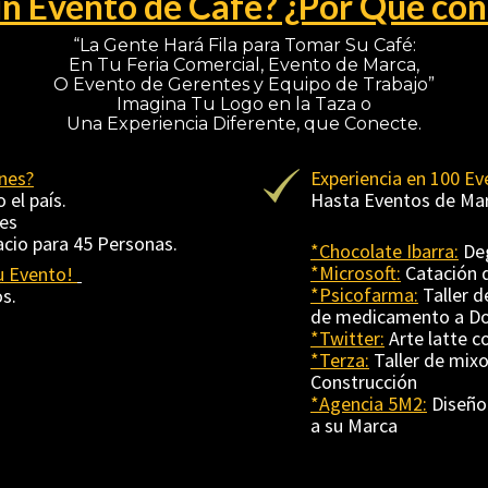
n Evento de Café? ¿Por Qué co
“La Gente Hará Fila para Tomar Su Café:

En Tu Feria Comercial, Evento de Marca,

O Evento de Gerentes y Equipo de Trabajo”

Imagina Tu Logo en la Taza o

Una Experiencia Diferente, que Conecte.
nes?
Experiencia en 100 E
l país. 

Hasta Eventos de Mar
s 

cio para 45 Personas.
*Chocolate Ibarra:
*Microsoft:
 Evento! 
*Psicofarma:
 Taller 
.  

*Twitter:
*Terza:
 Taller de mix
*Agencia 5M2:
 Diseño
a su Marca   
