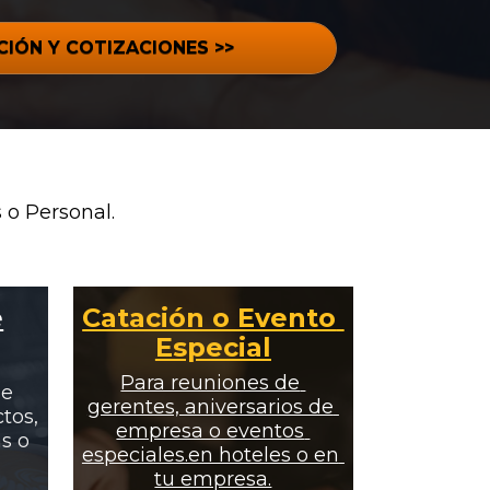
IÓN Y COTIZACIONES >>
 o Personal.
é
Catación o Evento 
Especial
Para reuniones de 
e 
gerentes, aniversarios de 
os, 
empresa o eventos 
s o 
especiales.en hoteles o en 
tu empresa.