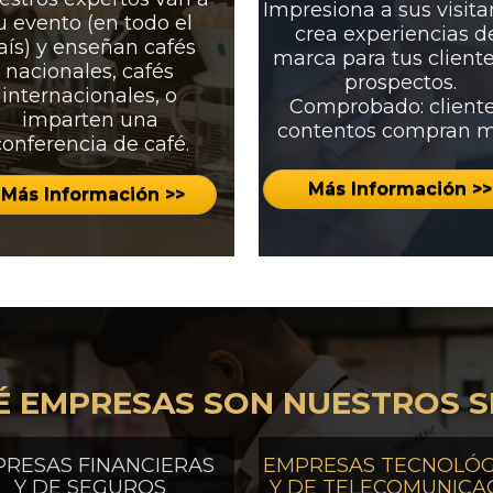
Impresiona a sus visitan
u evento (en todo el 
crea experiencias de
aís) y enseñan cafés 
marca para tus cliente
nacionales, cafés 
prospectos.
internacionales, o 
Comprobado: cliente
imparten una 
contentos compran m
conferencia de café. 
Más Información >>
Más Información >>
É EMPRESAS SON NUESTROS SE
RESAS FINANCIERAS 
EMPRESAS TECNOLÓGI
Y DE SEGUROS
Y DE TELECOMUNICA