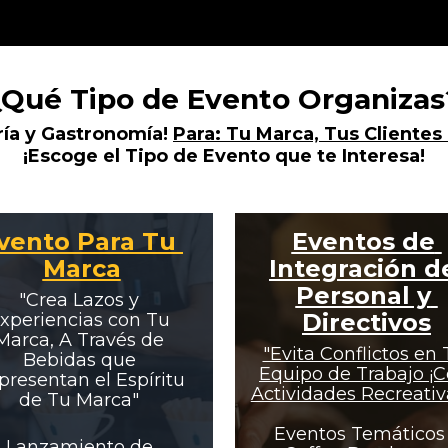
¿Qué Tipo de Evento Organizas
ría y Gastronomía! 
Para: Tu Marca, Tus Clientes 
¡Escoge el Tipo de Evento que te Interesa!
vento Para Tu 
Eventos de 
Marca
Integración de
Personal y 
"Crea Lazos y 
Directivos
xperiencias con Tu 
Marca, A Través de 
"Evita Conflictos en 
Bebidas que 
Equipo de Trabajo ¡C
resentan el Espíritu 
de Tu Marca"
Eventos Temáticos |
Lanzamiento de 