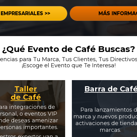
EMPRESARIALES >>
MÁS INFORMAC
¿Qué Evento de Café Buscas?
iencias para Tu Marca
, 
Tus Clientes, Tus Directivos
¡Escoge el Evento que Te Interesa!
Taller

Barra de Caf
de Café
ara integraciones de 
Para lanzamientos d
rsonal, o eventos VIP 
marca y nuevos product
nde deseas amenizar 
activaciones de tienda
personas importantes. 
marcas. 
estros expertos van a 