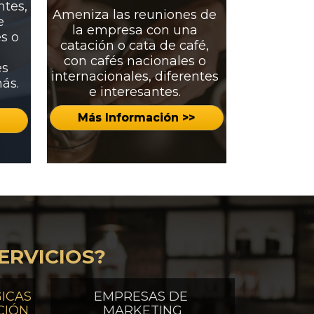
tes, 
Ameniza las reuniones de 
 
la empresa con una 
s o 
catación o cata de café, 
con cafés nacionales o 
s 
internacionales, diferentes 
ás.
e interesantes. 
Más Información >>
RVICIOS? 
CAS 
EMPRESAS DE 
CIÓN
MARKETING