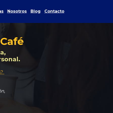
as
Nosotros
Blog
Contacto
 Café
, 

sonal.  
 

ón,