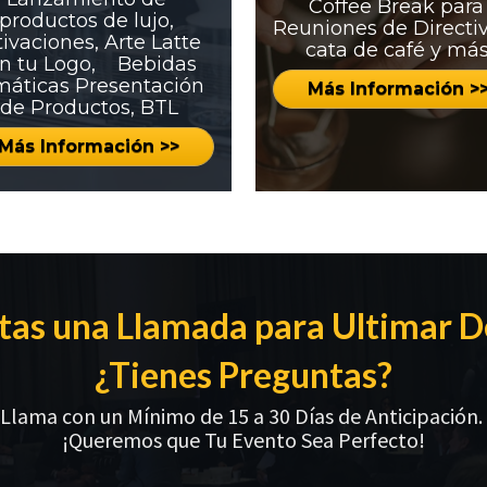
Coffee Break para 
productos de lujo, 
Reuniones de Directivo
ivaciones, Arte Latte 
cata de café y más
n tu Logo,    Bebidas 
áticas Presentación 
Más Información >
de Productos, BTL
Más Información >>
tas una Llamada para Ultimar De
¿Tienes Preguntas?
Llama con un Mínimo de 15 a 30 Días de Anticipación. 

¡Queremos que Tu Evento Sea Perfecto!