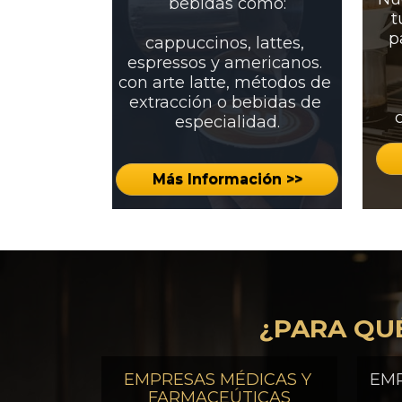
bebidas como:
t
p
cappuccinos, lattes, 
espressos y americanos. 
con arte latte, métodos de 
extracción o bebidas de 
especialidad.
Más Información >>
¿PARA QU
EMPRESAS MÉDICAS Y 
EMP
FARMACEÚTICAS