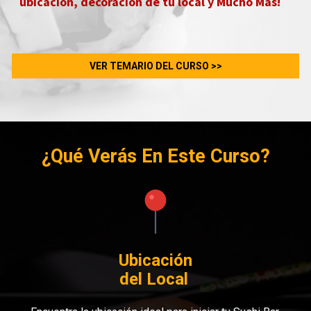
ubicación, decoración de tu local y Mucho Más!   
VER TEMARIO DEL CURSO >>
¿Qué Verás En Este Curso?
Ubicación

del Local 